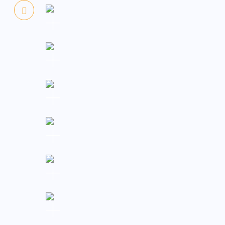
ข่าวกิจกรรม
ข่าวประชาสัมพันธ์
ม
คณะผู้บริหาร คณะครู นักเรียน และ
า
บุคลากรโรงเรียนพระหฤทัยเชียงใหม่
หล
ร่วมพิธีถวายพระพรชัยมงคลเนื่องใน
ฆ์
โอกาสวันเฉลิมพระชนมพรรษา 28
กรกฎาคม 2569 พระบาทสมเด็จพระ
ปรเมนทรรามาธิบดีศรีสินทรมหาวชิรา
ณ
ลงกรณ พระวชิรเกล้าเจ้าอยู่หัว โดยได้
รับเกียรติจากคุณพ่อบุญเลิศ สร้าง
ำ
กุศลในพสุธา ผู้แทนผู้รับใบอนุญาต
เป็นประธานในพิธี
08/03/2026